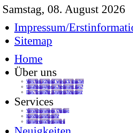
Samstag, 08. August 2026
Impressum/Erstinformati
Sitemap
Home
Über uns
Wer bin ich
und was ich mache
Unabhängig
was bedeutet das?
Das Team
Ihr Ansprechpartner
Services
Versicherungen Online
Kredite und mehr
Reiseversicherungen
Neuigkeiten