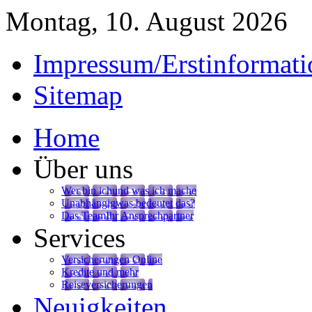
Montag, 10. August 2026
Impressum/Erstinformati
Sitemap
Home
Über uns
Wer bin ich
und was ich mache
Unabhängig
was bedeutet das?
Das Team
Ihr Ansprechpartner
Services
Versicherungen Online
Kredite und mehr
Reiseversicherungen
Neuigkeiten