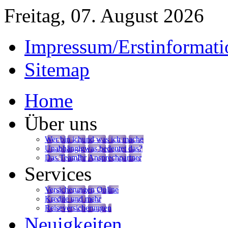
Freitag, 07. August 2026
Impressum/Erstinformati
Sitemap
Home
Über uns
Wer bin ich
und was ich mache
Unabhängig
was bedeutet das?
Das Team
Ihr Ansprechpartner
Services
Versicherungen Online
Kredite und mehr
Reiseversicherungen
Neuigkeiten