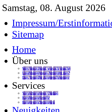
Samstag, 08. August 2026
Impressum/Erstinformati
Sitemap
Home
Über uns
Wer bin ich
und was ich mache
Unabhängig
was bedeutet das?
Das Team
Ihr Ansprechpartner
Services
Versicherungen Online
Kredite und mehr
Reiseversicherungen
Neuigkeiten