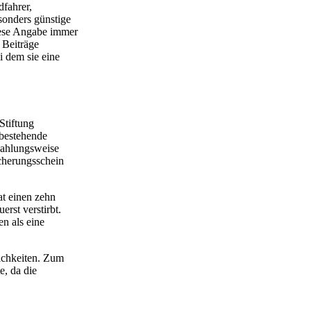
fahrer,
sonders günstige
diese Angabe immer
 Beiträge
i dem sie eine
Stiftung
 bestehende
Zahlungsweise
cherungsschein
at einen zehn
rst verstirbt.
en als eine
lichkeiten. Zum
e, da die