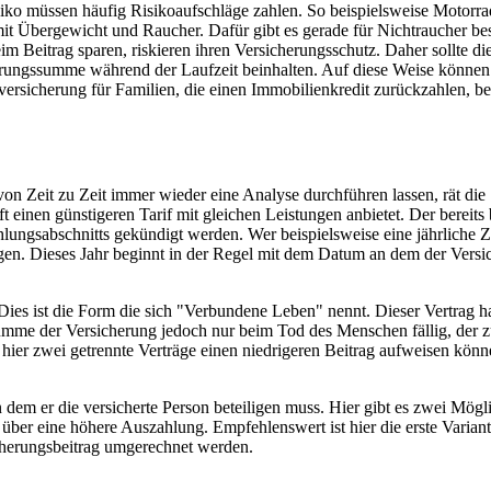
ko müssen häufig Risikoaufschläge zahlen. So beispielsweise Motorrad
mit Übergewicht und Raucher. Dafür gibt es gerade für Nichtraucher be
eim Beitrag sparen, riskieren ihren Versicherungsschutz. Daher sollte 
cherungssumme während der Laufzeit beinhalten. Auf diese Weise können
versicherung für Familien, die einen Immobilienkredit zurückzahlen, be
m von Zeit zu Zeit immer wieder eine Analyse durchführen lassen, rät die 
t einen günstigeren Tarif mit gleichen Leistungen anbietet. Der bereits
lungsabschnitts gekündigt werden. Wer beispielsweise eine jährliche 
igen. Dieses Jahr beginnt in der Regel mit dem Datum an dem der Versi
Dies ist die Form die sich "Verbundene Leben" nennt. Dieser Vertrag h
umme der Versicherung jedoch nur beim Tod des Menschen fällig, der zue
 hier zwei getrennte Verträge einen niedrigeren Beitrag aufweisen könn
n dem er die versicherte Person beteiligen muss. Hier gibt es zwei Mög
über eine höhere Auszahlung. Empfehlenswert ist hier die erste Variant
icherungsbeitrag umgerechnet werden.