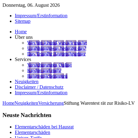
Donnerstag, 06. August 2026
Impressum/Erstinformation
Sitemap
Home
Über uns
Wer bin ich
und was ich mache
Unabhängig
was bedeutet das?
Das Team
Ihr Ansprechpartner
Services
Versicherungen Online
Kredite und mehr
Reiseversicherungen
Neuigkeiten
Disclaimer / Datenschutz
Impressum/Erstinformation
Home
Neuigkeiten
Versicherung
Stiftung Warentest rät zur Risiko-LV
Neuste
Nachrichten
Elementarschäden bei Hausrat
Elementarschäden
Unisex-Tarife