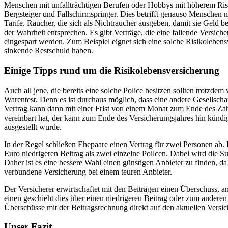
Menschen mit unfallträchtigen Berufen oder Hobbys mit höherem Risi
Bergsteiger und Fallschirmspringer. Dies betrifft genauso Menschen 
Tarife. Raucher, die sich als Nichtraucher ausgeben, damit sie Geld b
der Wahrheit entsprechen. Es gibt Verträge, die eine fallende Versi
eingespart werden. Zum Beispiel eignet sich eine solche Risikolebens
sinkende Restschuld haben.
Einige Tipps rund um die Risikolebensversicherung
Auch all jene, die bereits eine solche Police besitzen sollten trotzde
Warentest. Denn es ist durchaus möglich, dass eine andere Gesellschaf
Vertrag kann dann mit einer Frist von einem Monat zum Ende des Zah
vereinbart hat, der kann zum Ende des Versicherungsjahres hin künd
ausgestellt wurde.
In der Regel schließen Ehepaare einen Vertrag für zwei Personen ab. 
Euro niedrigeren Beitrag als zwei einzelne Poilcen. Dabei wird die S
Daher ist es eine bessere Wahl einen günstigen Anbieter zu finden, da
verbundene Versicherung bei einem teuren Anbieter.
Der Versicherer erwirtschaftet mit den Beiträgen einen Überschuss, a
einen geschieht dies über einen niedrigeren Beitrag oder zum anderen 
Überschüsse mit der Beitragsrechnung direkt auf den aktuellen Vers
Unser Fazit