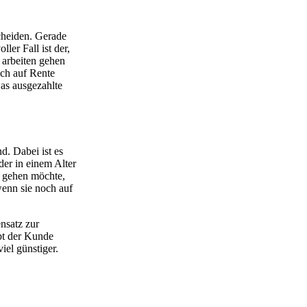
scheiden. Gerade
ler Fall ist der,
 arbeiten gehen
uch auf Rente
Das ausgezahlte
d. Dabei ist es
der in einem Alter
r gehen möchte,
wenn sie noch auf
nsatz zur
bt der Kunde
iel günstiger.