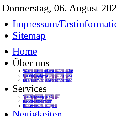
Donnerstag, 06. August 20
Impressum/Erstinformati
Sitemap
Home
Über uns
Wer bin ich
und was ich mache
Unabhängig
was bedeutet das?
Das Team
Ihr Ansprechpartner
Services
Versicherungen Online
Kredite und mehr
Reiseversicherungen
Neuigkeiten